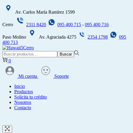
Av. Carlos María Ramírez 1599
Cerro
2311 8420
095 400 715
-
095 400 716
Paso Molino
Av. Agraciada 4275
2354 1798
095
400 713
Saltar
Saltar
a
al
Búsqueda
Buscar
la
contenido
para:>
0
navegación
Mi cuenta
Soporte
Inicio
Productos
Solicita tu crédito
Nosotros
Contacto