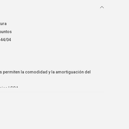
tura
puntos
R44/04
s permiten la comodidad y la amortiguación del
r
nica LSQA