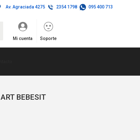
Av. Agraciada 4275
2354 1798
095 400 713
c
Mi cuenta
Soporte
ntacto
MART BEBESIT