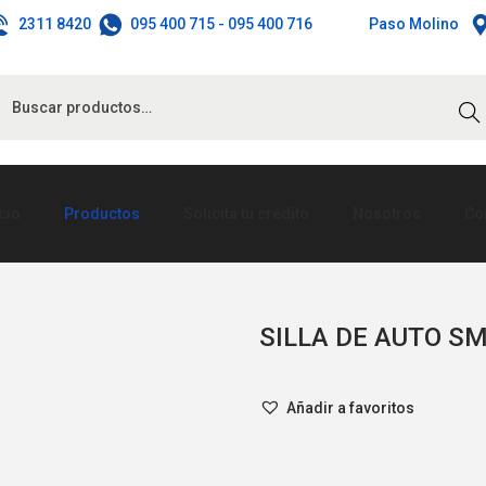
2311 8420
095 400 715
-
095 400 716
Paso Molino
Bus
ar
icio
Productos
Solicita tu crédito
Nosotros
Co
SILLA DE AUTO S
Añadir a favoritos