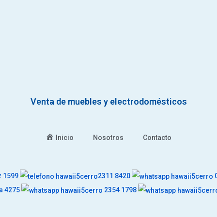
Venta de muebles y electrodomésticos
Inicio
Nosotros
Contacto
z 1599
2311 8420
0
da 4275
2354 1798