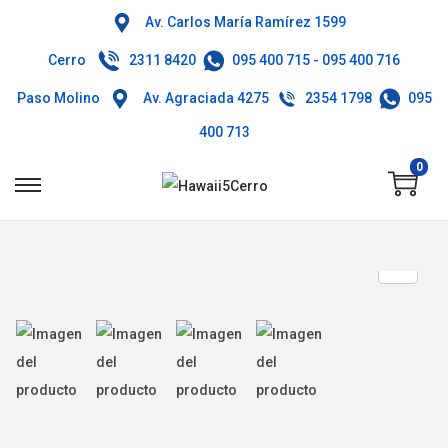
Av. Carlos María Ramírez 1599
Cerro
2311 8420
095 400 715
-
095 400 716
Paso Molino
Av. Agraciada 4275
2354 1798
095
400 713
0