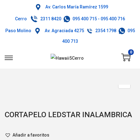
Av. Carlos María Ramírez 1599
Cerro
2311 8420
095 400 715
-
095 400 716
Paso Molino
Av. Agraciada 4275
2354 1798
095
400 713
0
CORTAPELO LEDSTAR INALAMBRICA
Añadir a favoritos