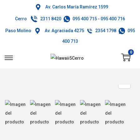
Av. Carlos María Ramírez 1599
Cerro
2311 8420
095 400 715
-
095 400 716
Paso Molino
Av. Agraciada 4275
2354 1798
095
400 713
0