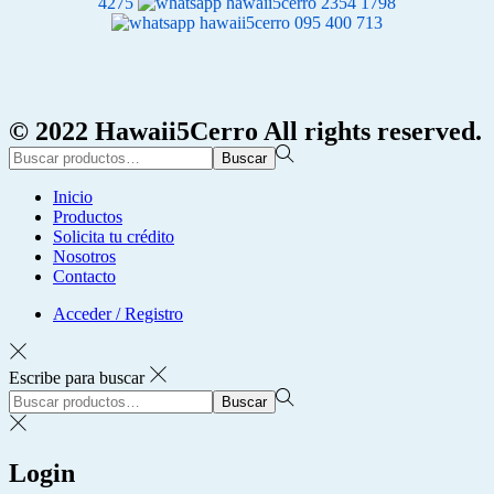
4275
2354 1798
095 400 713
© 2022 Hawaii5Cerro All rights reserved.
Búsqueda
Buscar
para:>
Inicio
Productos
Solicita tu crédito
Nosotros
Contacto
Acceder / Registro
Escribe para buscar
Búsqueda
Buscar
para:>
Login