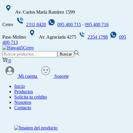
Av. Carlos María Ramírez 1599
Cerro
2311 8420
095 400 715
-
095 400 716
Paso Molino
Av. Agraciada 4275
2354 1798
095
400 713
Saltar
Saltar
a
al
Búsqueda
Buscar
la
contenido
para:>
0
navegación
Mi cuenta
Soporte
Inicio
Productos
Solicita tu crédito
Nosotros
Contacto