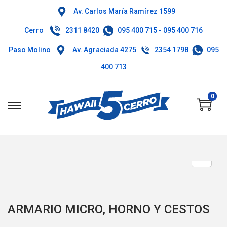
Av. Carlos María Ramírez 1599
Cerro
2311 8420
095 400 715
-
095 400 716
Paso Molino
Av. Agraciada 4275
2354 1798
095
400 713
0
ARMARIO MICRO, HORNO Y CESTOS