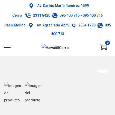
Av. Carlos María Ramírez 1599
Cerro
2311 8420
095 400 715
-
095 400 716
Paso Molino
Av. Agraciada 4275
2354 1798
095
400 713
0