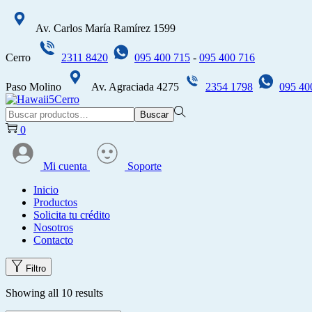
Av. Carlos María Ramírez 1599
Cerro
2311 8420
095 400 715
-
095 400 716
Paso Molino
Av. Agraciada 4275
2354 1798
095 40
Saltar
Saltar
a
al
Búsqueda
Buscar
la
contenido
para:>
0
navegación
Mi cuenta
Soporte
Inicio
Productos
Solicita tu crédito
Nosotros
Contacto
Filtro
Showing all 10 results